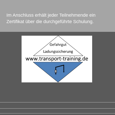
Im Anschluss erhält jeder Teilnehmende ein
Zertifikat über die durchgeführte Schulung.